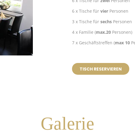
6 x Tische für
zwei
Personen
6 x Tische für
vier
Personen
3 x Tische für
sechs
Personen
4 x Familie (
max.20
Personen)
7 x Geschäftstreffen (
max 10
Pe
TISCH RESERVIEREN
Galerie