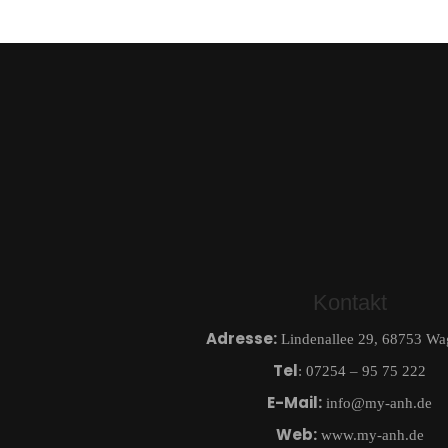
Kontakt
Adresse:
Lindenallee 29, 68753 Wa
Tel
: 07254 – 95 75 222
E-Mail:
info@my-anh.de
Web:
www.my-anh.de